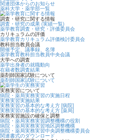
関連団体からのお知らせ
薬科大学・薬学部一覧
調査・研究に関する情報
調査・研究の成果 (実績一覧)
薬学教育調査・研究・評価委員会
カリキュラムの評価
薬学教育カリキュラム評価検討委員会
教科担当教員会議
開催予定、議事録、名簿
薬学教育教科担当教員中央会議
大学への調査
薬学出身者の就職動向
在籍者数調査結果
薬剤師国家試験について
薬剤師国家試験について
実務実習について
病院・薬局実務実習の実施日程
実務実習実施結果
実務実習の基本的な考え方 [病院]
実務実習の基本的な考え方 [薬局]
実務実習施設の確保と調整
病院・薬局実務実習調整機構の役割
病院・薬局実務実習地区調整機構
病院・薬局実務実習中央調整機構委員会
関連書式のダウンロード