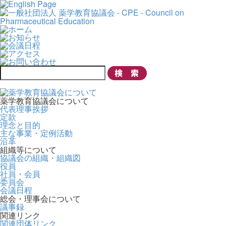
薬学教育協議会について
代表理事挨拶
定款
理念と目的
主な事業・定例活動
沿革
組織等について
協議会の組織・組織図
役員
社員・会員
委員会
会議日程
総会・理事会について
議事録
関連リンク
関連団体リンク