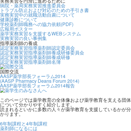
実務実習を円滑に進めるために
病院・薬局実務実習推進委員会
トラブル防止および対応のための手引き書
実務実習中の就職活動自粛について
健康診断について
学校薬剤師職務への協力依頼(PDF)
広報用ポスター
薬学実務実習を支援するWEBシステム
実務実習の良い事例集
指導薬剤師の養成
認定実務実習指導薬剤師認定委員会
認定実務実習指導薬剤師養成研修委員会
認定実務実習指導薬剤師養成研修
認定実務実習指導薬剤師名簿
国際交流
AASP薬学部長フォーラム2014
(AASP Pharmacy Deans Forum 2014)
AASP薬学部長フォーラム2014報告
このページでは薬学教育の全体像および薬学教育を支える団体
について分かりやすく紹介します。
読まれるといかに多数の人々が薬学教育を支援しているかが分
かります。
6年制課程と4年制課程
薬剤師になるには