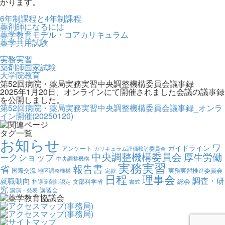
かります。
6年制課程と4年制課程
薬剤師になるには
薬学教育モデル・コアカリキュラム
薬学共用試験
実務実習
薬剤師国家試験
大学院教育
第52回病院・薬局実務実習中央調整機構委員会議事録
2025年1月20日、オンラインにて開催されました会議の議事録
を公開しました。
第52回病院・薬局実務実習中央調整機構委員会議事録_オンラ
イン開催(20250120)
タグ一覧
お知らせ
ワ
ガイドライン
アンケート
カリキュラム評価検討委員会
中央調整機構委員会
厚生労働
ークショップ
中央調整機構
実務実習
報告書
省
国際交流
実務実習推進委員会
地区調整機構
定款
日程
理事会
調査・研
就職動向
総会
文部科学省
指導薬剤師認定
書式
究
講習会
講演・発表