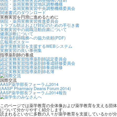
病院・薬局実務実習地区調整機構
病院・薬局実務実習中央調整機構委員会
関連書式のダウンロード
実務実習を円滑に進めるために
病院・薬局実務実習推進委員会
トラブル防止および対応のための手引き書
実務実習中の就職活動自粛について
健康診断について
学校薬剤師職務への協力依頼(PDF)
広報用ポスター
薬学実務実習を支援するWEBシステム
実務実習の良い事例集
指導薬剤師の養成
認定実務実習指導薬剤師認定委員会
認定実務実習指導薬剤師養成研修委員会
認定実務実習指導薬剤師養成研修
認定実務実習指導薬剤師名簿
国際交流
AASP薬学部長フォーラム2014
(AASP Pharmacy Deans Forum 2014)
AASP薬学部長フォーラム2014報告
このページでは薬学教育の全体像および薬学教育を支える団体
について分かりやすく紹介します。
読まれるといかに多数の人々が薬学教育を支援しているかが分