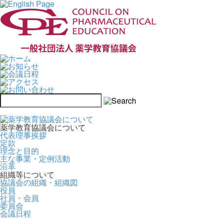
薬学教育協議会について
代表理事挨拶
定款
理念と目的
主な事業・定例活動
沿革
組織等について
協議会の組織・組織図
役員
社員・会員
委員会
会議日程