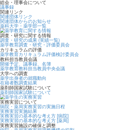
総会・理事会について
議事録
関連リンク
関連団体リンク
関連団体からのお知らせ
薬科大学・薬学部一覧
調査・研究に関する情報
調査・研究の成果 (実績一覧)
薬学教育調査・研究・評価委員会
カリキュラムの評価
薬学教育カリキュラム評価検討委員会
教科担当教員会議
開催予定、議事録、名簿
薬学教育教科担当教員中央会議
大学への調査
薬学出身者の就職動向
在籍者数調査結果
薬剤師国家試験について
薬剤師国家試験について
実務実習について
病院・薬局実務実習の実施日程
実務実習実施結果
実務実習の基本的な考え方 [病院]
実務実習の基本的な考え方 [薬局]
実務実習施設の確保と調整
病院・薬局実務実習調整機構の役割