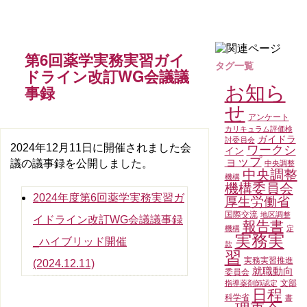
第6回薬学実務実習ガイ
タグ一覧
ドライン改訂WG会議議
事録
お知ら
せ
アンケート
カリキュラム評価検
ガイドラ
討委員会
2024年12月11日に開催されました会
ワークシ
イン
ョップ
議の議事録を公開しました。
中央調整
中央調整
機構
機構委員会
2024年度第6回薬学実務実習ガ
厚生労働省
国際交流
地区調整
イドライン改訂WG会議議事録
報告書
機構
定
実務実
_ハイブリッド開催
款
習
実務実習推進
(2024.12.11)
就職動向
委員会
文部
指導薬剤師認定
日程
科学省
書