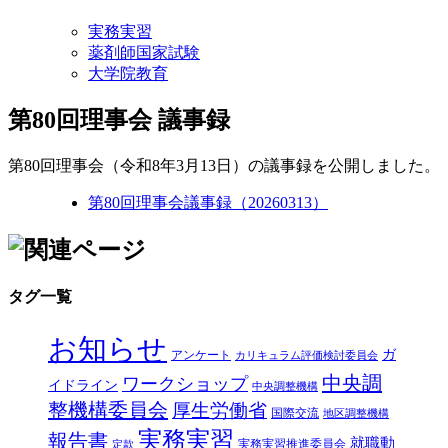
実務実習
薬剤師国家試験
大学院教育
第80回理事会 議事録
第80回理事会（令和8年3月13日）の議事録を公開しました。
第80回理事会議事録（20260313）
タグ一覧
お知らせ
ガ
アンケート
カリキュラム評価検討委員会
中央調
ワークショップ
イドライン
中央調整機構
整機構委員会
厚生労働省
国際交流
地区調整機構
実務実習
報告書
就職動
実務実習推進委員会
定款