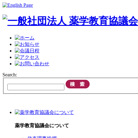
Search:
薬学教育協議会について