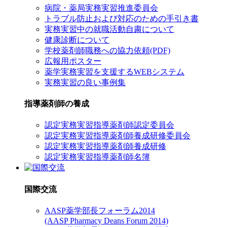
病院・薬局実務実習推進委員会
トラブル防止および対応のための手引き書
実務実習中の就職活動自粛について
健康診断について
学校薬剤師職務への協力依頼(PDF)
広報用ポスター
薬学実務実習を支援するWEBシステム
実務実習の良い事例集
指導薬剤師の養成
認定実務実習指導薬剤師認定委員会
認定実務実習指導薬剤師養成研修委員会
認定実務実習指導薬剤師養成研修
認定実務実習指導薬剤師名簿
国際交流
AASP薬学部長フォーラム2014
(AASP Pharmacy Deans Forum 2014)