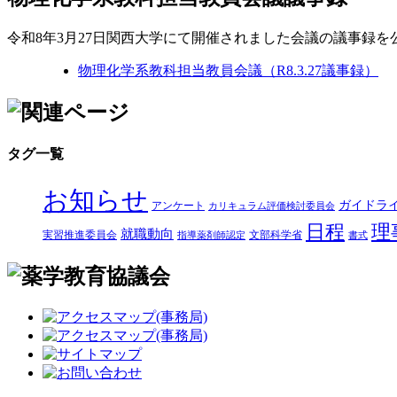
令和8年3月27日関西大学にて開催されました会議の議事録を
物理化学系教科担当教員会議（R8.3.27議事録）
タグ一覧
お知らせ
ガイドラ
アンケート
カリキュラム評価検討委員会
日程
理
就職動向
実習推進委員会
文部科学省
指導薬剤師認定
書式