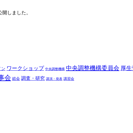
公開しました。
中央調整機構委員会
厚生
ワークショップ
イン
中央調整機構
事会
調査・研究
総会
講習会
講演・発表