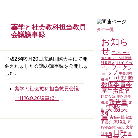
薬学と社会教科担当教員
タグ一覧
会議議事録
お知ら
せ
アンケート
カリキュラム評価検
平成26年9月20日広島国際大学にて開
ガイドラ
討委員会
催されました会議の議事録を公開しま
ワークシ
イン
ョップ
した。
中央調整
中央調整
機構
機構委員会
薬学と社会教科担当教員会議
厚生労働省
国際交流
地区調整
（H26.9.20議事録）
報告書
機構
定
実務実
款
習
実務実習推進
就職動向
委員会
文部
指導薬剤師認定
日程
科学省
書