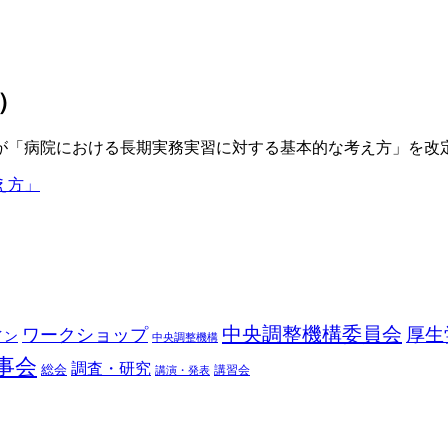
）
が「病院における長期実務実習に対する基本的な考え方」を改
え方」
中央調整機構委員会
厚生
ワークショップ
イン
中央調整機構
事会
調査・研究
総会
講習会
講演・発表