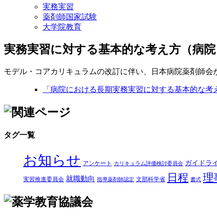
実務実習
薬剤師国家試験
大学院教育
実務実習に対する基本的な考え方（病院
モデル・コアカリキュラムの改訂に伴い、日本病院薬剤師会
「病院における長期実務実習に対する基本的な考
タグ一覧
お知らせ
ガイドラ
アンケート
カリキュラム評価検討委員会
日程
理
就職動向
実習推進委員会
文部科学省
指導薬剤師認定
書式