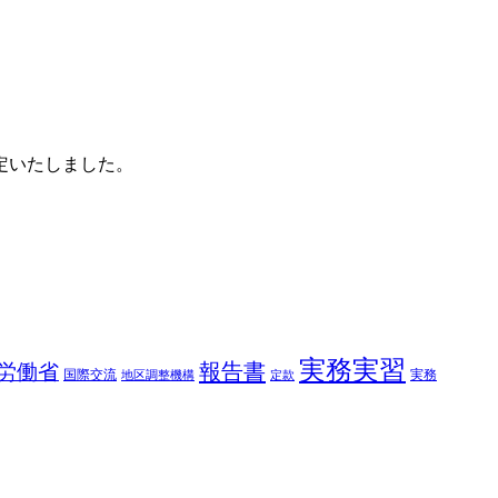
定いたしました。
実務実習
報告書
労働省
国際交流
実務
地区調整機構
定款