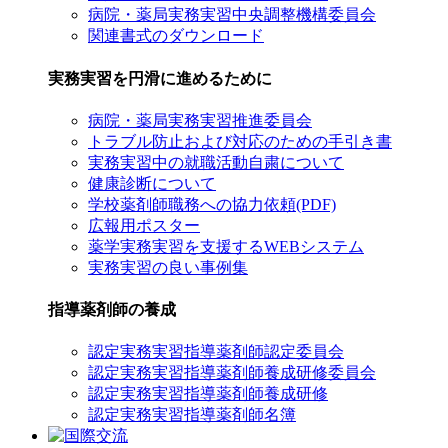
病院・薬局実務実習中央調整機構委員会
関連書式のダウンロード
実務実習を円滑に進めるために
病院・薬局実務実習推進委員会
トラブル防止および対応のための手引き書
実務実習中の就職活動自粛について
健康診断について
学校薬剤師職務への協力依頼(PDF)
広報用ポスター
薬学実務実習を支援するWEBシステム
実務実習の良い事例集
指導薬剤師の養成
認定実務実習指導薬剤師認定委員会
認定実務実習指導薬剤師養成研修委員会
認定実務実習指導薬剤師養成研修
認定実務実習指導薬剤師名簿