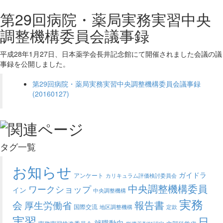
第29回病院・薬局実務実習中央
調整機構委員会議事録
平成28年1月27日、日本薬学会長井記念館にて開催されました会議の議
事録を公開しました。
第29回病院・薬局実務実習中央調整機構委員会議事録
(20160127)
タグ一覧
お知らせ
ガイドラ
アンケート
カリキュラム評価検討委員会
中央調整機構委員
ワークショップ
イン
中央調整機構
実務
会
報告書
厚生労働省
国際交流
地区調整機構
定款
実習
日
就職動向