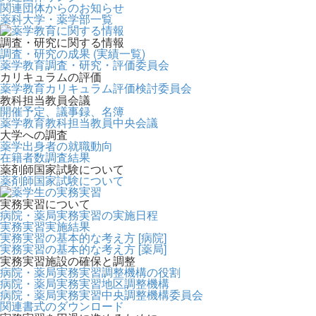
関連団体からのお知らせ
薬科大学・薬学部一覧
調査・研究に関する情報
調査・研究の成果 (実績一覧)
薬学教育調査・研究・評価委員会
カリキュラムの評価
薬学教育カリキュラム評価検討委員会
教科担当教員会議
開催予定、議事録、名簿
薬学教育教科担当教員中央会議
大学への調査
薬学出身者の就職動向
在籍者数調査結果
薬剤師国家試験について
薬剤師国家試験について
実務実習について
病院・薬局実務実習の実施日程
実務実習実施結果
実務実習の基本的な考え方 [病院]
実務実習の基本的な考え方 [薬局]
実務実習施設の確保と調整
病院・薬局実務実習調整機構の役割
病院・薬局実務実習地区調整機構
病院・薬局実務実習中央調整機構委員会
関連書式のダウンロード