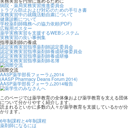
実務実習を円滑に進めるために
病院・薬局実務実習推進委員会
トラブル防止および対応のための手引き書
実務実習中の就職活動自粛について
健康診断について
学校薬剤師職務への協力依頼(PDF)
広報用ポスター
薬学実務実習を支援するWEBシステム
実務実習の良い事例集
指導薬剤師の養成
認定実務実習指導薬剤師認定委員会
認定実務実習指導薬剤師養成研修委員会
認定実務実習指導薬剤師養成研修
認定実務実習指導薬剤師名簿
国際交流
AASP薬学部長フォーラム2014
(AASP Pharmacy Deans Forum 2014)
AASP薬学部長フォーラム2014報告
このページでは薬学教育の全体像および薬学教育を支える団体
について分かりやすく紹介します。
読まれるといかに多数の人々が薬学教育を支援しているかが分
かります。
6年制課程と4年制課程
薬剤師になるには