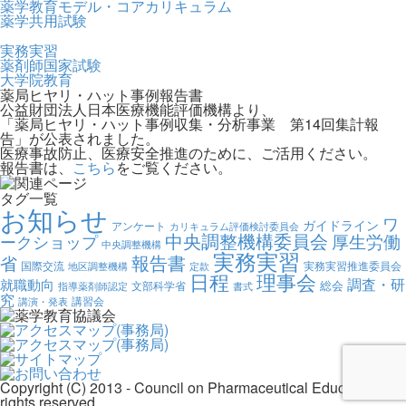
薬学教育モデル・コアカリキュラム
薬学共用試験
実務実習
薬剤師国家試験
大学院教育
薬局ヒヤリ・ハット事例報告書
公益財団法人日本医療機能評価機構より、
「薬局ヒヤリ・ハット事例収集・分析事業 第14回集計報
告」が公表されました。
医療事故防止、医療安全推進のために、ご活用ください。
報告書は、
こちら
をご覧ください。
タグ一覧
お知らせ
ワ
ガイドライン
アンケート
カリキュラム評価検討委員会
中央調整機構委員会
厚生労働
ークショップ
中央調整機構
実務実習
報告書
省
国際交流
実務実習推進委員会
地区調整機構
定款
日程
理事会
調査・研
就職動向
総会
文部科学省
指導薬剤師認定
書式
究
講習会
講演・発表
Copyright (C) 2013 - Council on Pharmaceutical Education, All
rights reserved.