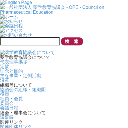
薬学教育協議会について
代表理事挨拶
定款
理念と目的
主な事業・定例活動
沿革
組織等について
協議会の組織・組織図
役員
社員・会員
委員会
会議日程
総会・理事会について
議事録
関連リンク
関連団体リンク