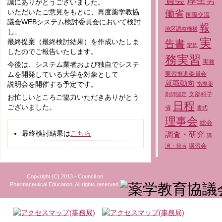
厚生労
誠にありがとうございました。
いただいたご意見をもとに、再度薬学教協
働省
国際交流
議会WEBシステム検討委員会において検討
報
地区調整機構
し、
実
最終提案（最終検討結果）を作成いたしま
告書
定款
したのでご報告いたします。
務実習
実務
今後は、システム業者および独自でシステ
実習推進委員会
ムを開発している大学を対象として
就職動向
説明会を開催する予定です。
指導薬
文部科学
剤師認定
お忙しいところご協力いただきありがとう
日程
ございました。
省
書式
理事会
総会
最終検討結果は
こちら
調査・研究
講
講習会
演・発表
Copyright (C) 2013 - Council on
Pharmaceutical Education, All rights reserved.