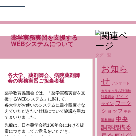
薬学実務実習を支援する
WEBシステムについて
タグ一覧
お知ら
各大学、薬剤師会、病院薬剤師
せ
会の実務実習ご担当者様
アンケート
カリキュラム評価検
薬学教育協議会では、「薬学実務実習を支
ガイド
討委員会
援するWEBシステム」に関して、
ワーク
ライン
各大学がお使いのシステムに最小限度そな
ショップ
えていただきたい仕様について協議を重ね
中央
てまいりました。
中央
調整機構
先般は、日本薬学会第136年会における提
調整機構委
案につきましてご意見をいただき、
員会