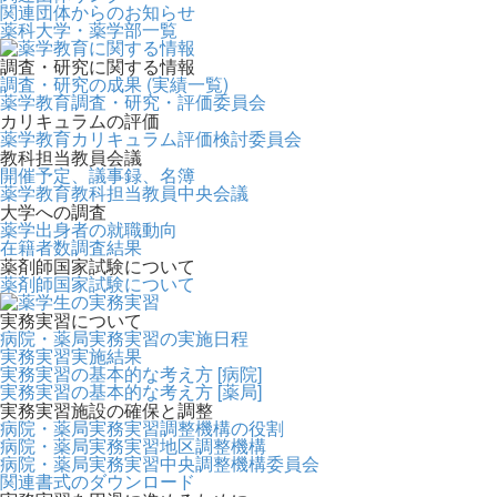
関連団体からのお知らせ
薬科大学・薬学部一覧
調査・研究に関する情報
調査・研究の成果 (実績一覧)
薬学教育調査・研究・評価委員会
カリキュラムの評価
薬学教育カリキュラム評価検討委員会
教科担当教員会議
開催予定、議事録、名簿
薬学教育教科担当教員中央会議
大学への調査
薬学出身者の就職動向
在籍者数調査結果
薬剤師国家試験について
薬剤師国家試験について
実務実習について
病院・薬局実務実習の実施日程
実務実習実施結果
実務実習の基本的な考え方 [病院]
実務実習の基本的な考え方 [薬局]
実務実習施設の確保と調整
病院・薬局実務実習調整機構の役割
病院・薬局実務実習地区調整機構
病院・薬局実務実習中央調整機構委員会
関連書式のダウンロード