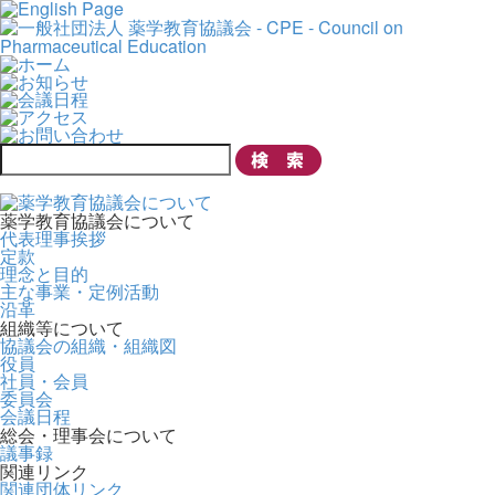
薬学教育協議会について
代表理事挨拶
定款
理念と目的
主な事業・定例活動
沿革
組織等について
協議会の組織・組織図
役員
社員・会員
委員会
会議日程
総会・理事会について
議事録
関連リンク
関連団体リンク