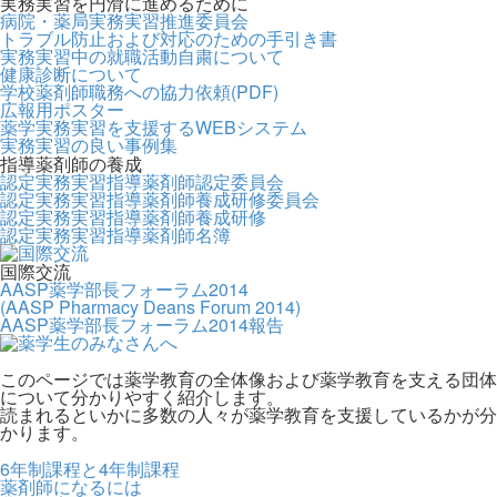
実務実習を円滑に進めるために
病院・薬局実務実習推進委員会
トラブル防止および対応のための手引き書
実務実習中の就職活動自粛について
健康診断について
学校薬剤師職務への協力依頼(PDF)
広報用ポスター
薬学実務実習を支援するWEBシステム
実務実習の良い事例集
指導薬剤師の養成
認定実務実習指導薬剤師認定委員会
認定実務実習指導薬剤師養成研修委員会
認定実務実習指導薬剤師養成研修
認定実務実習指導薬剤師名簿
国際交流
AASP薬学部長フォーラム2014
(AASP Pharmacy Deans Forum 2014)
AASP薬学部長フォーラム2014報告
このページでは薬学教育の全体像および薬学教育を支える団体
について分かりやすく紹介します。
読まれるといかに多数の人々が薬学教育を支援しているかが分
かります。
6年制課程と4年制課程
薬剤師になるには