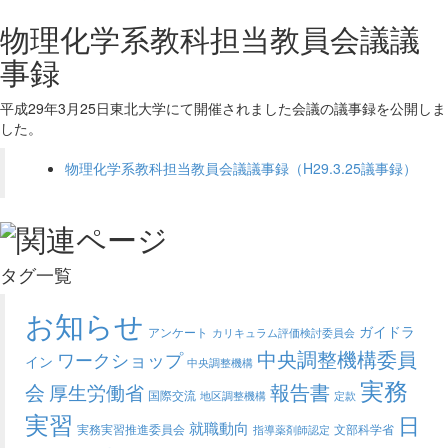
物理化学系教科担当教員会議議
事録
平成29年3月25日東北大学にて開催されました会議の議事録を公開しま
した。
物理化学系教科担当教員会議議事録（H29.3.25議事録）
タグ一覧
お知らせ
ガイドラ
アンケート
カリキュラム評価検討委員会
中央調整機構委員
ワークショップ
イン
中央調整機構
実務
会
報告書
厚生労働省
国際交流
地区調整機構
定款
実習
日
就職動向
実務実習推進委員会
文部科学省
指導薬剤師認定