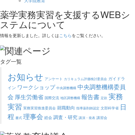
大学院教育
薬学実務実習を支援するWEBシ
ステムについて
情報を更新しました。詳しくは
こちら
をご覧ください。
タグ一覧
お知らせ
ガイドラ
アンケート
カリキュラム評価検討委員会
中央調整機構委員
ワークショップ
イン
中央調整機構
実務
会
報告書
厚生労働省
国際交流
地区調整機構
定款
実習
日
就職動向
実務実習推進委員会
文部科学省
指導薬剤師認定
程
理事会
調査・研究
総会
講習会
書式
講演・発表