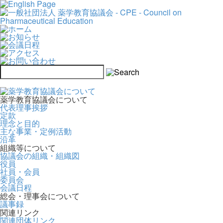
薬学教育協議会について
代表理事挨拶
定款
理念と目的
主な事業・定例活動
沿革
組織等について
協議会の組織・組織図
役員
社員・会員
委員会
会議日程
総会・理事会について
議事録
関連リンク
関連団体リンク