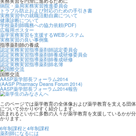
実務実習を円滑に進めるために
病院・薬局実務実習推進委員会
トラブル防止および対応のための手引き書
実務実習中の就職活動自粛について
健康診断について
学校薬剤師職務への協力依頼(PDF)
広報用ポスター
薬学実務実習を支援するWEBシステム
実務実習の良い事例集
指導薬剤師の養成
認定実務実習指導薬剤師認定委員会
認定実務実習指導薬剤師養成研修委員会
認定実務実習指導薬剤師養成研修
認定実務実習指導薬剤師名簿
国際交流
AASP薬学部長フォーラム2014
(AASP Pharmacy Deans Forum 2014)
AASP薬学部長フォーラム2014報告
このページでは薬学教育の全体像および薬学教育を支える団体
について分かりやすく紹介します。
読まれるといかに多数の人々が薬学教育を支援しているかが分
かります。
6年制課程と4年制課程
薬剤師になるには