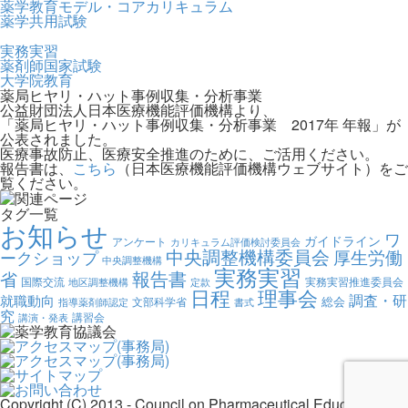
薬学教育モデル・コアカリキュラム
薬学共用試験
実務実習
薬剤師国家試験
大学院教育
薬局ヒヤリ・ハット事例収集・分析事業
公益財団法人日本医療機能評価機構より、
「薬局ヒヤリ・ハット事例収集・分析事業 2017年 年報」が
公表されました。
医療事故防止、医療安全推進のために、ご活用ください。
報告書は、
こちら
（日本医療機能評価機構ウェブサイト）をご
覧ください。
タグ一覧
お知らせ
ワ
ガイドライン
アンケート
カリキュラム評価検討委員会
中央調整機構委員会
厚生労働
ークショップ
中央調整機構
実務実習
報告書
省
国際交流
実務実習推進委員会
地区調整機構
定款
日程
理事会
調査・研
就職動向
総会
文部科学省
指導薬剤師認定
書式
究
講習会
講演・発表
Copyright (C) 2013 - Council on Pharmaceutical Education, All