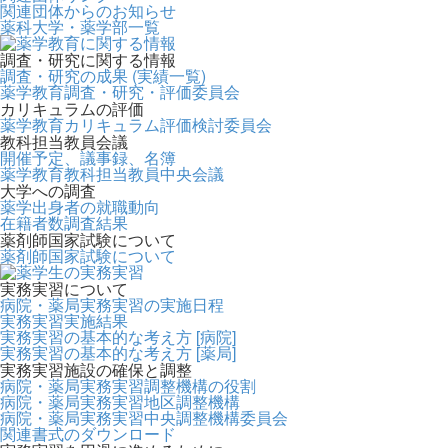
関連団体からのお知らせ
薬科大学・薬学部一覧
調査・研究に関する情報
調査・研究の成果 (実績一覧)
薬学教育調査・研究・評価委員会
カリキュラムの評価
薬学教育カリキュラム評価検討委員会
教科担当教員会議
開催予定、議事録、名簿
薬学教育教科担当教員中央会議
大学への調査
薬学出身者の就職動向
在籍者数調査結果
薬剤師国家試験について
薬剤師国家試験について
実務実習について
病院・薬局実務実習の実施日程
実務実習実施結果
実務実習の基本的な考え方 [病院]
実務実習の基本的な考え方 [薬局]
実務実習施設の確保と調整
病院・薬局実務実習調整機構の役割
病院・薬局実務実習地区調整機構
病院・薬局実務実習中央調整機構委員会
関連書式のダウンロード