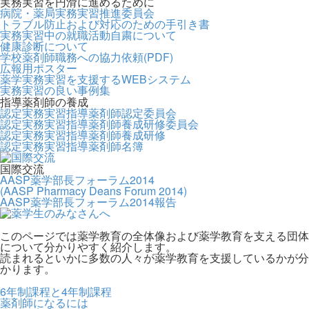
実務実習を円滑に進めるために
病院・薬局実務実習推進委員会
トラブル防止および対応のための手引き書
実務実習中の就職活動自粛について
健康診断について
学校薬剤師職務への協力依頼(PDF)
広報用ポスター
薬学実務実習を支援するWEBシステム
実務実習の良い事例集
指導薬剤師の養成
認定実務実習指導薬剤師認定委員会
認定実務実習指導薬剤師養成研修委員会
認定実務実習指導薬剤師養成研修
認定実務実習指導薬剤師名簿
国際交流
AASP薬学部長フォーラム2014
(AASP Pharmacy Deans Forum 2014)
AASP薬学部長フォーラム2014報告
このページでは薬学教育の全体像および薬学教育を支える団体
について分かりやすく紹介します。
読まれるといかに多数の人々が薬学教育を支援しているかが分
かります。
6年制課程と4年制課程
薬剤師になるには