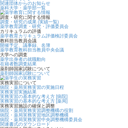
関連団体からのお知らせ
薬科大学・薬学部一覧
調査・研究に関する情報
調査・研究の成果 (実績一覧)
薬学教育調査・研究・評価委員会
カリキュラムの評価
薬学教育カリキュラム評価検討委員会
教科担当教員会議
開催予定、議事録、名簿
薬学教育教科担当教員中央会議
大学への調査
薬学出身者の就職動向
在籍者数調査結果
薬剤師国家試験について
薬剤師国家試験について
実務実習について
病院・薬局実務実習の実施日程
実務実習実施結果
実務実習の基本的な考え方 [病院]
実務実習の基本的な考え方 [薬局]
実務実習施設の確保と調整
病院・薬局実務実習調整機構の役割
病院・薬局実務実習地区調整機構
病院・薬局実務実習中央調整機構委員会
関連書式のダウンロード