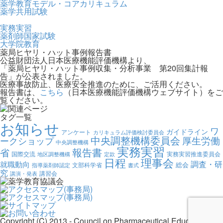
薬学教育モデル・コアカリキュラム
薬学共用試験
実務実習
薬剤師国家試験
大学院教育
薬局ヒヤリ・ハット事例報告書
公益財団法人日本医療機能評価機構より、
「薬局ヒヤリ・ハット事例収集・分析事業 第20回集計報
告」が公表されました。
医療事故防止、医療安全推進のために、ご活用ください。
報告書は、
こちら
（日本医療機能評価機構ウェブサイト）をご
覧ください。
タグ一覧
お知らせ
ワ
ガイドライン
アンケート
カリキュラム評価検討委員会
中央調整機構委員会
厚生労働
ークショップ
中央調整機構
実務実習
報告書
省
国際交流
実務実習推進委員会
地区調整機構
定款
日程
理事会
調査・研
就職動向
総会
文部科学省
指導薬剤師認定
書式
究
講習会
講演・発表
Copyright (C) 2013 - Council on Pharmaceutical Education, All