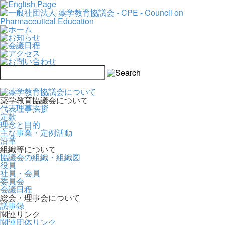
薬学教育協議会について
代表理事挨拶
定款
理念と目的
主な事業・定例活動
沿革
組織等について
協議会の組織・組織図
役員
社員・会員
委員会
会議日程
総会・理事会について
議事録
関連リンク
関連団体リンク