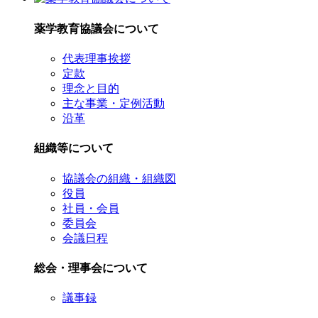
薬学教育協議会について
代表理事挨拶
定款
理念と目的
主な事業・定例活動
沿革
組織等について
協議会の組織・組織図
役員
社員・会員
委員会
会議日程
総会・理事会について
議事録