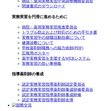
病院・薬局実務実習中央調整機構委員会
関連書式のダウンロード
実務実習を円滑に進めるために
病院・薬局実務実習推進委員会
トラブル防止および対応のための手引き書
実務実習中の就職活動自粛について
健康診断について
学校薬剤師職務への協力依頼(PDF)
広報用ポスター
薬学実務実習を支援するWEBシステム
実務実習の良い事例集
指導薬剤師の養成
認定実務実習指導薬剤師認定委員会
認定実務実習指導薬剤師養成研修委員会
認定実務実習指導薬剤師養成研修
認定実務実習指導薬剤師名簿