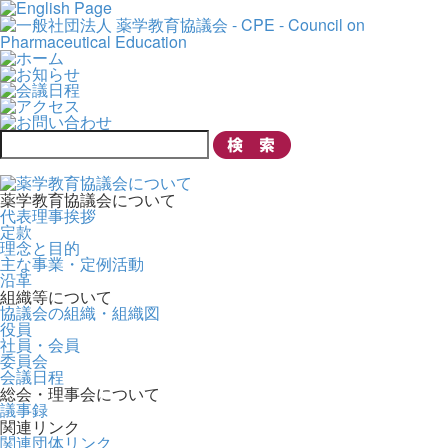
薬学教育協議会について
代表理事挨拶
定款
理念と目的
主な事業・定例活動
沿革
組織等について
協議会の組織・組織図
役員
社員・会員
委員会
会議日程
総会・理事会について
議事録
関連リンク
関連団体リンク