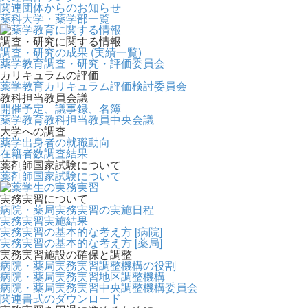
関連団体からのお知らせ
薬科大学・薬学部一覧
調査・研究に関する情報
調査・研究の成果 (実績一覧)
薬学教育調査・研究・評価委員会
カリキュラムの評価
薬学教育カリキュラム評価検討委員会
教科担当教員会議
開催予定、議事録、名簿
薬学教育教科担当教員中央会議
大学への調査
薬学出身者の就職動向
在籍者数調査結果
薬剤師国家試験について
薬剤師国家試験について
実務実習について
病院・薬局実務実習の実施日程
実務実習実施結果
実務実習の基本的な考え方 [病院]
実務実習の基本的な考え方 [薬局]
実務実習施設の確保と調整
病院・薬局実務実習調整機構の役割
病院・薬局実務実習地区調整機構
病院・薬局実務実習中央調整機構委員会
関連書式のダウンロード