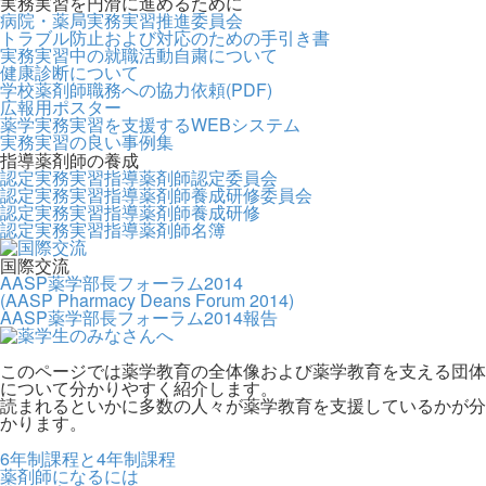
実務実習を円滑に進めるために
病院・薬局実務実習推進委員会
トラブル防止および対応のための手引き書
実務実習中の就職活動自粛について
健康診断について
学校薬剤師職務への協力依頼(PDF)
広報用ポスター
薬学実務実習を支援するWEBシステム
実務実習の良い事例集
指導薬剤師の養成
認定実務実習指導薬剤師認定委員会
認定実務実習指導薬剤師養成研修委員会
認定実務実習指導薬剤師養成研修
認定実務実習指導薬剤師名簿
国際交流
AASP薬学部長フォーラム2014
(AASP Pharmacy Deans Forum 2014)
AASP薬学部長フォーラム2014報告
このページでは薬学教育の全体像および薬学教育を支える団体
について分かりやすく紹介します。
読まれるといかに多数の人々が薬学教育を支援しているかが分
かります。
6年制課程と4年制課程
薬剤師になるには