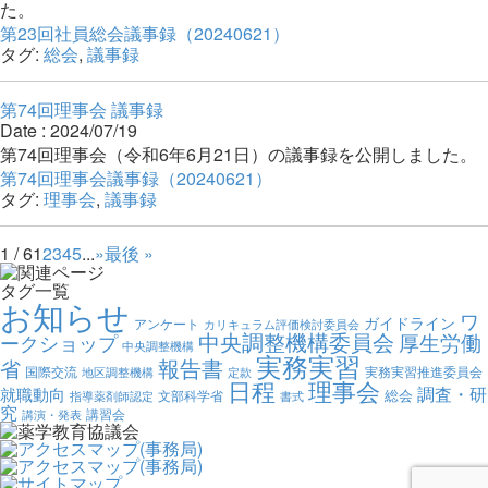
た。
第23回社員総会議事録（20240621）
タグ:
総会
,
議事録
第74回理事会 議事録
Date : 2024/07/19
第74回理事会（令和6年6月21日）の議事録を公開しました。
第74回理事会議事録（20240621）
タグ:
理事会
,
議事録
1 / 6
1
2
3
4
5
...
»
最後 »
タグ一覧
お知らせ
ワ
ガイドライン
アンケート
カリキュラム評価検討委員会
中央調整機構委員会
厚生労働
ークショップ
中央調整機構
実務実習
報告書
省
国際交流
実務実習推進委員会
地区調整機構
定款
日程
理事会
調査・研
就職動向
総会
文部科学省
指導薬剤師認定
書式
究
講習会
講演・発表