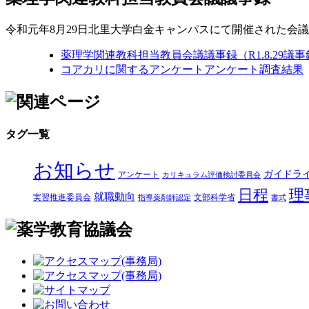
令和元年8月29日北里大学白金キャンパスにて開催された会
薬理学関連教科担当教員会議議事録（R1.8.29議事
コアカリに関するアンケート
アンケート調査結果
タグ一覧
お知らせ
ガイドラ
アンケート
カリキュラム評価検討委員会
日程
理
就職動向
実習推進委員会
文部科学省
指導薬剤師認定
書式