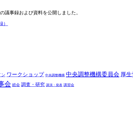
議の議事録および資料を公開しました。
録）
中央調整機構委員会
厚生
ワークショップ
イン
中央調整機構
事会
調査・研究
総会
講習会
講演・発表