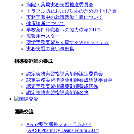
病院・薬局実務実習推進委員会
トラブル防止および対応のための手引き書
実務実習中の就職活動自粛について
健康診断について
学校薬剤師職務への協力依頼(PDF)
広報用ポスター
薬学実務実習を支援するWEBシステム
実務実習の良い事例集
指導薬剤師の養成
認定実務実習指導薬剤師認定委員会
認定実務実習指導薬剤師養成研修委員会
認定実務実習指導薬剤師養成研修
認定実務実習指導薬剤師名簿
国際交流
AASP薬学部長フォーラム2014
(AASP Pharmacy Deans Forum 2014)